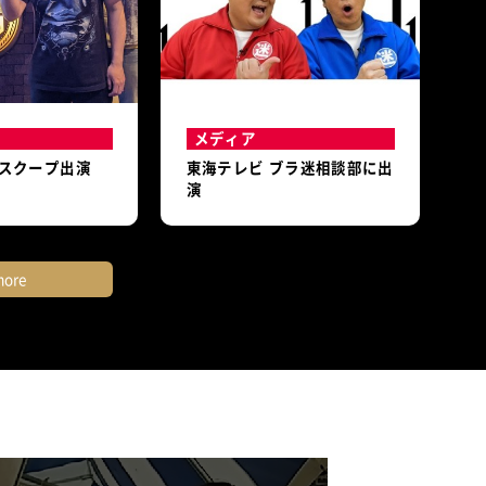
メディア
スクープ出演
東海テレビ ブラ迷相談部に出
演
ore