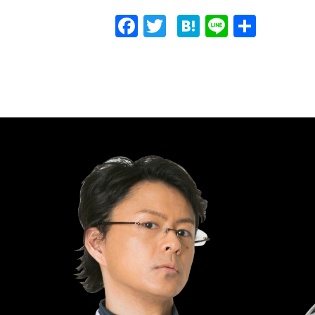
F
T
H
Li
共
a
w
at
n
有
c
it
e
e
e
te
n
b
r
a
o
o
k