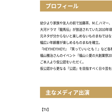
プロフィール
幼少より家族や友人の前で加藤茶、M.C.ハマー
大河ドラマ『龍馬伝』が放送されていた2010年
元ネタが分からないと楽しめないものまねではな
幅広い年齢層が楽しめるものまねを確立。
『HEY!HEY!HEY!』『笑っていいとも！』
福山雅治さんのイベント『福山☆夏の大創業祭201
ご本人より仮公認をいただく。
仮公認から更なる『公認』を目指すべく日々芸を
主なメディア出演
【TV】