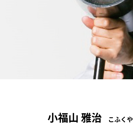
小福山 雅治
こふくや