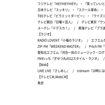
フジテレビ『HEY!HEY!HEY!』 ・ 『笑っていい
日本テレビ『スッキリ』 ・ 『スクール革命』 ・
TBSテレビ『ピラミットダービー』 ・ 『クイズ
テレビ朝日『日曜×芸人』 / テレビ東京『ウ
メ～テレ『ドデスカ！』 / 東海テレビ『ブラ
【ラジオ】
RADIO LOVENT『小福のラジオ』 / エフ
ZIP-FM『WEEKEND MASTER』 / Pitch FM『Pit
愛知北エフエム『河合一尚のミュージック・ログハ
FMわっち『ぎせつ丸のG2スタイル・ラジオ』 
【Web】
LINE LIVE『さしめし』 / Ustream『10時に
【テレビCM,WebCM】
魚忠