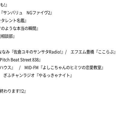
とも!』
 『サンバリュ NGファイヴ2』
☆タレント名鑑』
ソのような本当の瞬間』
迷相談部』
エムななみ『佐倉ユキのサンサタRadio!』/ エフエム豊橋『ここらぶ』
ch Beat Street 838』
ウス』 / MID-FM『よしこちゃんのヒミツの恋愛教室』
/ ぎふチャンラジオ『やるっきゃナイト』
は終わります!!2』