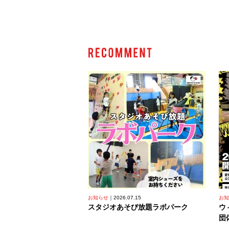
c
tt
e
e
e
er
n
b
a
o
o
k
お知らせ
2026.07.15
お知
スタジオあそび放題ラボパーク
ウ
団