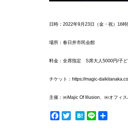
日時：2022年9月23日（金・祝）16
場所：春日井市民会館
料金：全席指定 S席大人5000円/子ども
チケット：https://magic-daikitanaka.com
主催：㈱Majic Of Illusion、㈱
F
T
H
Li
共
a
wi
at
n
有