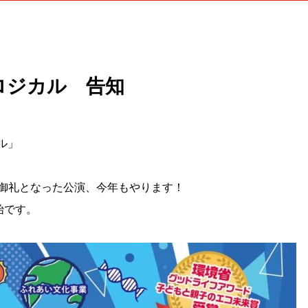
コロジカル 告知
ル」
御礼となった公演、今年もやります！
始です。