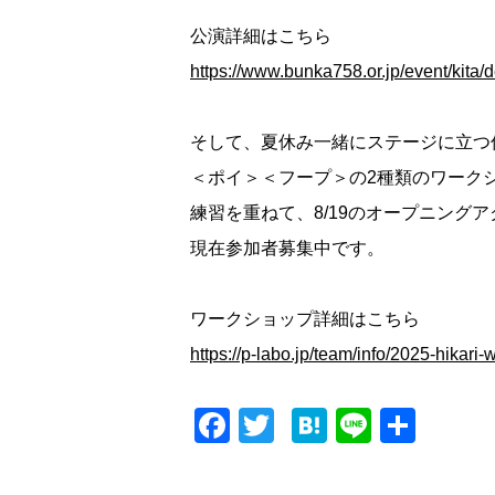
公演詳細はこちら
https://www.bunka758.or.jp/event/kita/
そして、夏休み一緒にステージに立つ
＜ポイ＞＜フープ＞の2種類のワーク
練習を重ねて、8/19のオープニング
現在参加者募集中です。
ワークショップ詳細はこちら
https://p-labo.jp/team/info/2025-hikari-
F
T
H
Li
共
a
wi
at
n
有