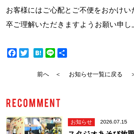
お客様にはご心配とご不便をおかけい
卒ご理解いただきますようお願い申し
F
T
H
Li
共
a
wi
at
n
有
c
tt
e
e
前へ ＜
お知らせ一覧に戻る
e
er
n
b
a
o
o
k
お知らせ
2026.07.15
スタジオあそび放