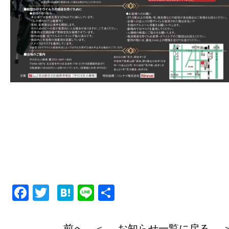
F
T
H
Li
共
a
wi
at
n
有
c
tt
e
e
前へ ＜
お知らせ一覧に戻る