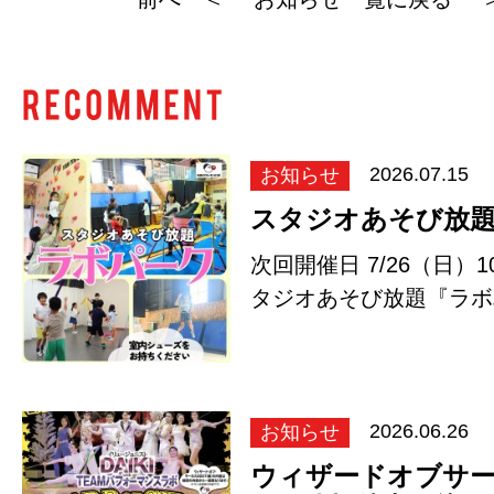
e
er
n
b
a
o
o
k
お知らせ
2026.07.15
スタジオあそび放
次回開催日 7/26（日）10
タジオあそび放題『ラボ
リン、ボ…
お知らせ
2026.06.26
ウィザードオブサーカ