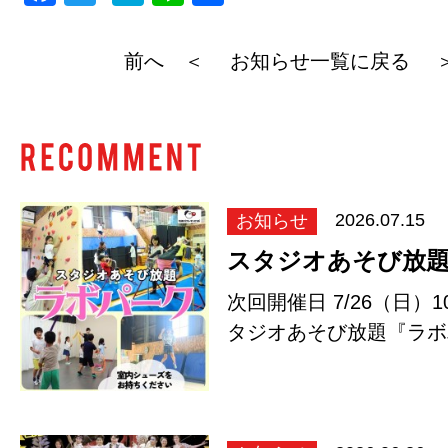
a
wi
at
n
有
c
tt
e
e
前へ ＜
お知らせ一覧に戻る
e
er
n
b
a
o
o
k
お知らせ
2026.07.15
スタジオあそび放
次回開催日 7/26（日）10
タジオあそび放題『ラボ
リン、ボ…