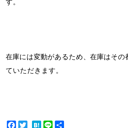
す。
在庫には変動があるため、在庫はその
ていただきます。
F
T
H
Li
共