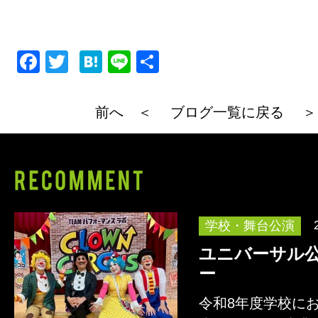
F
T
H
Li
共
a
wi
at
n
有
c
tt
e
e
前へ ＜
ブログ一覧に戻る
＞
e
er
n
b
a
o
o
k
学校・舞台公演
ユニバーサル
ー
令和8年度学校に