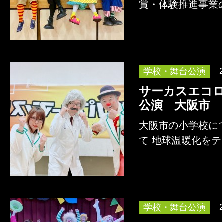
賞・体験推進事業
として、 道化師
詳しくはこちら
学校・舞台公演
サーカスエコ
公演 大阪市
大阪市の小学校に
て 地球温暖化を
ョー「サーカスエ
詳しくはこちら
学校・舞台公演