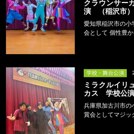
クラウンサー
演 （稲沢市）
愛知県稲沢市の小
会として 個性豊
よるコメディショ
詳しくはこちら
学校・舞台公演
ミラクルイリ
カス 学校公
兵庫県加古川市の
賞会としてマジッ
させたステージ「
詳しくはこちら