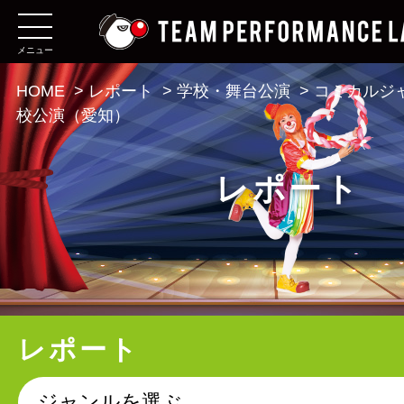
メニュー
HOME
>
レポート
>
学校・舞台公演
>
コミカルジ
校公演（愛知）
レポート
レポート
ジャンルを選ぶ。