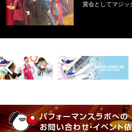
賞会としてマジッ
させたステージ「
詳しくはこちら