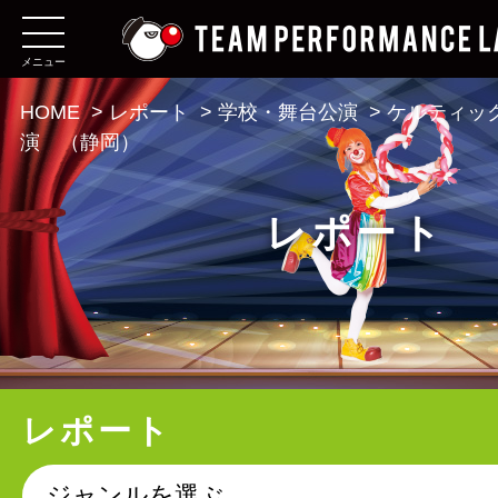
メニュー
HOME
>
レポート
>
学校・舞台公演
>
ケルティッ
演 （静岡）
レポート
レポート
ジャンルを選ぶ。