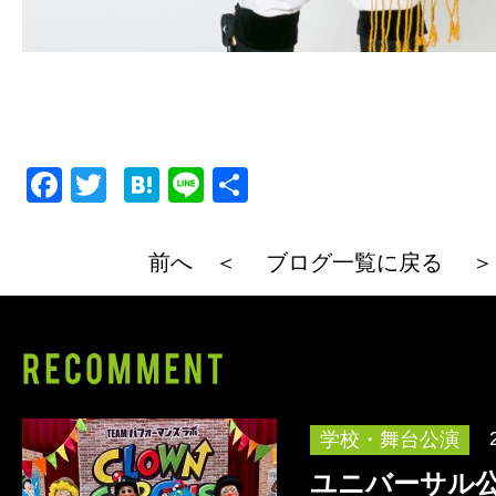
F
T
H
Li
共
a
wi
at
n
有
c
tt
e
e
前へ ＜
ブログ一覧に戻る
＞
e
er
n
b
a
o
o
k
学校・舞台公演
ユニバーサル