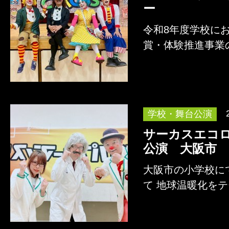
ー
令和8年度学校に
賞・体験推進事業
として、 道化師
詳しくはこちら
学校・舞台公演
サーカスエコ
公演 大阪市
大阪市の小学校に
て 地球温暖化を
ョー「サーカスエ
詳しくはこちら