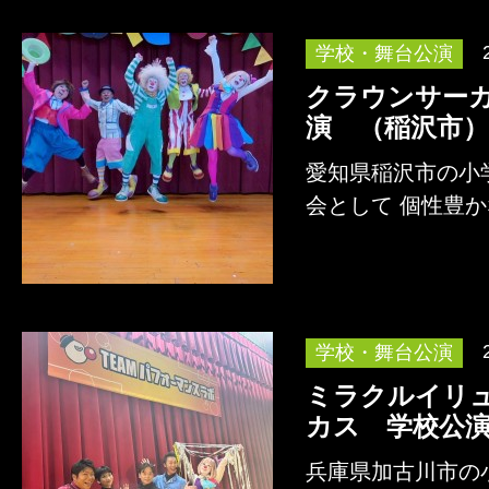
学校・舞台公演
クラウンサー
演 （稲沢市）
愛知県稲沢市の小
会として 個性豊
よるコメディショ
詳しくはこちら
学校・舞台公演
ミラクルイリ
カス 学校公
兵庫県加古川市の