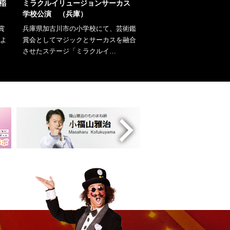
稲
ミラクルイリュージョンサーカス
学校公演 （兵庫）
賞
兵庫県加古川市の小学校にて、芸術鑑
によ
賞会としてマジックとサーカスを融合
させたステージ「ミラクルイ…
詳しくはこちら