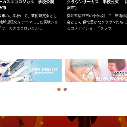
ーカスエコロジカル 学校公演
クラウンサーカス 学校公演 （
阪市
沢市）
阪市の小学校にて、芸術鑑賞会とし
愛知県稲沢市の小学校にて、芸術鑑
 地球温暖化をテーマにした実験ショ
会として 個性豊かなクラウンたち
「サーカスエコロジカル…
るコメディショー「クラウ…
しくはこちら
詳しくはこちら