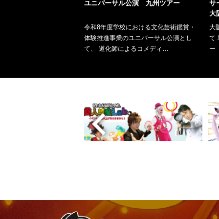
ユニバーサル公演 九州ツアー
サ
大
令和8年度学校における文化芸術鑑賞・
大
体験推進事業のユニバーサル公演とし
て
て、 道化師によるコメディ…
ー
詳しくはこちら
詳