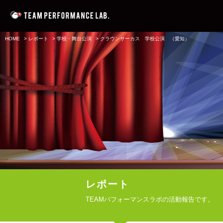
HOME
>
レポート
>
学校・舞台公演
>
クラウンサーカス 学校公演 （愛知）
レポート
TEAMパフォーマンスラボの活動報告です。