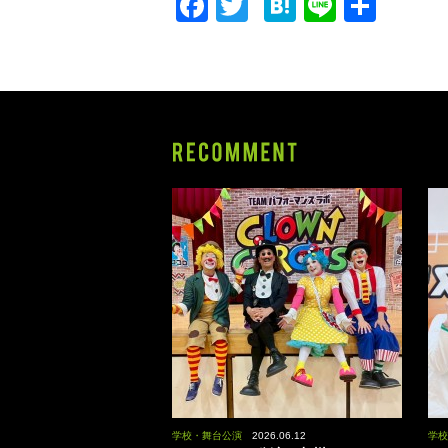
F
T
H
Li
共
a
wi
at
n
有
c
tt
e
e
e
er
n
b
a
o
o
k
学校・舞台公演
2026.06.12
学校