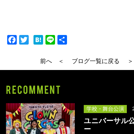
F
T
H
Li
共
a
wi
at
n
有
c
tt
e
e
前へ ＜
ブログ一覧に戻る
＞
e
er
n
b
a
o
o
k
学校・舞台公演
ユニバーサル
ー