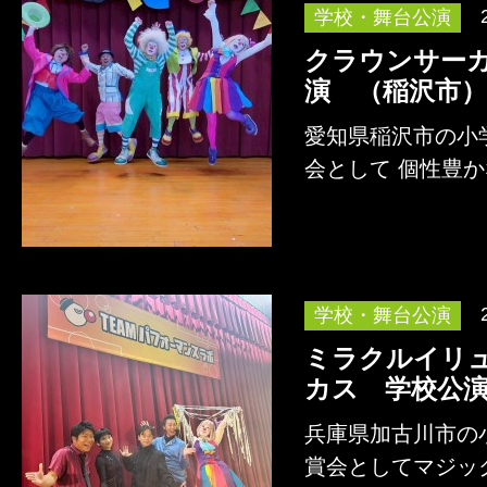
学校・舞台公演
クラウンサー
演 （稲沢市）
愛知県稲沢市の小
会として 個性豊
よるコメディショ
詳しくはこちら
学校・舞台公演
ミラクルイリ
カス 学校公
兵庫県加古川市の
賞会としてマジッ