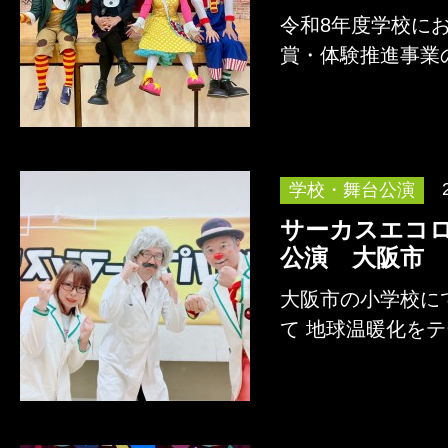
令和8年度学校に
賞・体験推進事業
として、 道化師
詳しくはこちら
学校・舞台公演
サーカスエコ
公演 大阪市
大阪市の小学校に
て 地球温暖化を
ョー「サーカスエ
詳しくはこちら