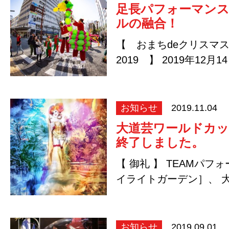
足長パフォーマンス
ルの融合！
【 おまちdeクリスマ
2019 】 2019年12
岡市葵区・静岡市街 T…
お知らせ
2019.11.04
大道芸ワールドカッ
終了しました。
【 御礼 】 TEAMパ
イライトガーデン］、 
プイン静岡2019…
お知らせ
2019.09.01