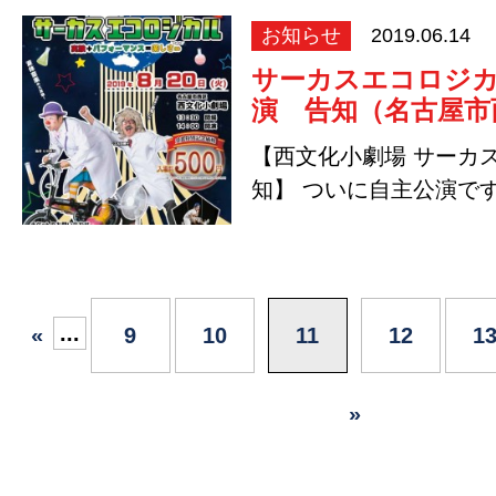
お知らせ
2019.06.14
サーカスエコロジ
演 告知（名古屋市
【西文化小劇場 サーカ
知】 ついに自主公演です
ーカスエコロジカ…
...
«
9
10
11
12
1
»