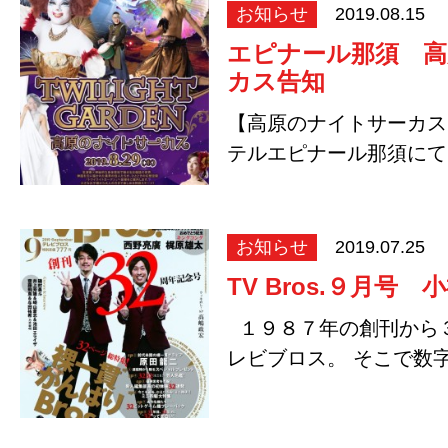
お知らせ
2019.08.15
エピナール那須 
カス告知
【高原のナイトサーカス
テルエピナール那須にて
デンの告知です…
お知らせ
2019.07.25
TV Bros.９月号
１９８７年の創刊から
レビブロス。 そこで数
３２３…