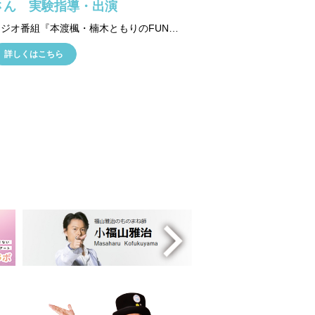
さん 実験指導・出演
ラジオ番組『本渡楓・楠木ともりのFUN'S PROJECT LAB』の番組イベント 『本渡楓・楠木ともりのFUN'S PROJECT LAB 真冬の研究発表会』に江古田博士が出演しました。 声優のみなさんと一緒に、液体窒素や静電気の実験を行いました。
詳しくはこちら