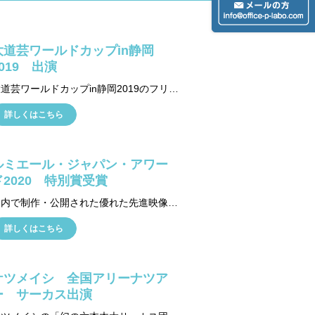
大道芸ワールドカップin静岡
2019 出演
大道芸ワールドカップin静岡2019のフリンジ部門に「トワイライトガーデン」で出演。 駿府城公園内の一角に高さ7メートルのエアリアル器具し、照明を組んでの屋外設備で臨みました。
詳しくはこちら
ルミエール・ジャパン・アワー
ド2020 特別賞受賞
国内で制作・公開された優れた先進映像コンテンツを表彰する「先進映像協会ルミエール・ジャパン・アワード2020」にて メ～テレ（名古屋テレビ放送）が制作した「イリュージョニストDAIKI with TEAMパフォーマンスラボ」が3D部門の特別賞を受賞しました。
詳しくはこちら
ケツメイシ 全国アリーナツア
ー サーカス出演