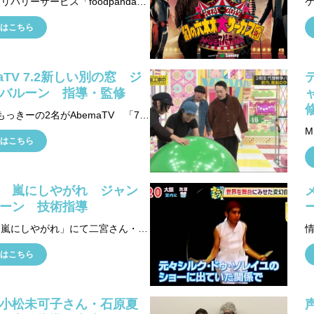
フードデリバリーサービス「foodpanda（フードパンダ）」のCMにMIYUが玉乗りで出演。 異国情緒あふれる衣装でピンクの玉にのっています。
はこちら
aTV 7.2新しい別の窓 ジ
バルーン 指導・監修
MIYUともっきーの2名がAbemaTV 「7.2新しい別の窓」の番組にて 早見あかりさん（元ももいろクローバーＺ）へ、ジャンボバルーンの指導・監修を行いました。
はこちら
 嵐にしやがれ ジャン
ーン 技術指導
日テレ「嵐にしやがれ」にて二宮さん・ひょっこりはんの２人にジャンボバルーンの指導をしました。
はこちら
小松未可子さん・石原夏