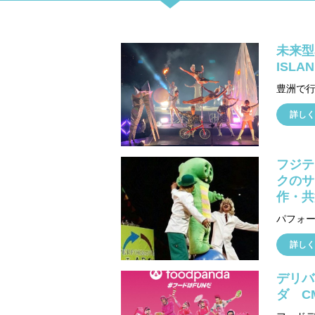
未来型
ISL
詳しく
フジテ
クのサ
作・共
詳しく
デリバ
ダ C