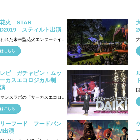
花火 STAR
AND2019 スティルト出演
豊洲で行われた未来型花火エンターテイメント「スターアイランド2019」に シルバーの衣装に身を包み、スティルト（足長）で出演しました。
はこちら
レビ ガチャピン・ムッ
ーカスエコロジカル制
演
パフォーマンスラボの「サーカスエコロジカル」にフジテレビの人気キャラクター、ガチャピン・ムックを招いたスペシャルバージョンを制作・共演しています。 2015年11/15愛知 （イベント版）Let'sエコアクションinAICHI アスナル金山 2017年8/20岐阜 土岐市文化プラザ サンホール 2017年9/24埼玉 ららぽーと新三郷 2017年12/24福井 福井県環境・エネルギー懇話会 ファミリークリスマス 福井商工会議所ビル 2019年8/9埼玉 富士薬品ドラッグストアグループ ふれあいファミリーショー2019 彩の国さいたま芸術劇場 2021年8/17愛知 名古屋市公会堂 2022年7/2山梨 須玉ふれあい館ホール 2022年7/24滋賀 あかね文化ホール 2023年5/28埼玉 蓮田市総合文化会館ハストピア 2023年6/17東京 昭島市民会館FOSTERホール 2023年9/23石川 ラピア鹿島 2023年9/24石川 志賀町文化ホール 2024年1/27奈良 平郡町総合文化センター 2024年1/28奈良 トーク安堵カルチャーセンター 2024年3/28愛知 ウインクあいち大ホール 2024年6/29熊本 大津町生涯学習センター 2024年7/13宮城 岩沼市民会館大ホール 2024年9/16東京（イベント版）有明GYM-EX ディノフェス2024 2024年9/22京都 （イベント版）イオンモールKYOTO 2024年11/23新潟 小千谷市民会館 2024年11/24新潟 ラポルテ五泉 2025年1/26埼玉 戸田市文化会館
はこちら
リーフード フードパン
M出演