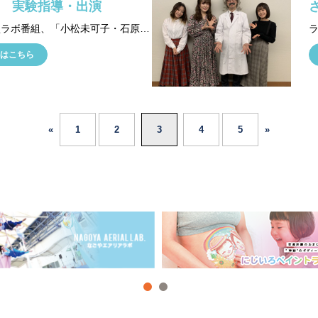
 実験指導・出演
ラジオ型ラボ番組、「小松未可子・石原夏織のFUN'S PROJECT LAB」に江古田博士が出演。 人気声優の小松未可子さん、石原夏織さん、久保ユリカさん、石原夏織さんたちと一緒に自転車発電や液体窒素実験を行いました。
はこちら
«
1
2
3
4
5
»