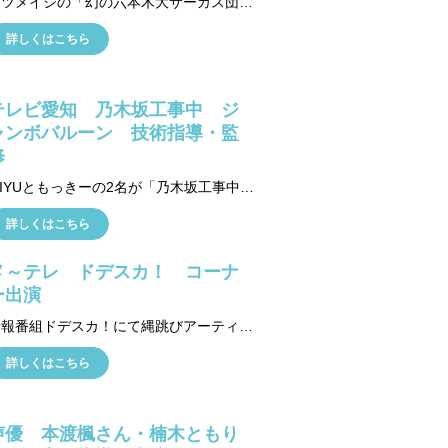
ケツメイシの「幻の六本木大サーカス団～ハッキリ行ってパーティーです！～」の 全体のサーカス演出の制作、そして名古屋公演ではヒロポンが出演しました。 ライブの雰囲気に合わせるため、白のクラシカルな足長衣装を用意して臨みました。
詳しくはこちら
テレビ愛知 乃木坂工事中 ジ
ャンボバルーン 技術指導・監
修
MIYUともっきーの2名が「乃木坂工事中」の番組で 乃木坂46のメンバーへ、巨大バルーンの監修・指導をおこないました。
詳しくはこちら
メ～テレ ドデスカ！ コーナ
ー出演
情報番組ドデスカ！にて縄跳びアーティスト粕尾将一の特集が組まれました。 シルクドゥソレイユ出演の経歴・縄跳び育成事業・舞台公演などの紹介で大きな反響を呼びました。
詳しくはこちら
声優 本渡楓さん・楠木ともり