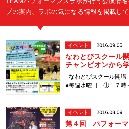
TEAMパフォーマンスラボが行う公演情
プの案内、ラボの気になる情報を掲載し
イベント
2016.09.05
なわとびスクール
チャンピオンから
なわとびスクール開講
●毎週水曜日 ①１７時
合） …
イベント
2016.08.09
第４回 パフォー