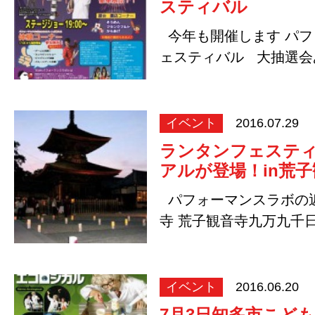
スティバル
今年も開催します パフ
ェスティバル 大抽選会
天…
イベント
2016.07.29
ランタンフェステ
アルが登場！in荒子
パフォーマンスラボの
寺 荒子観音寺九万九千
ス…
イベント
2016.06.20
7月3日知多市こど