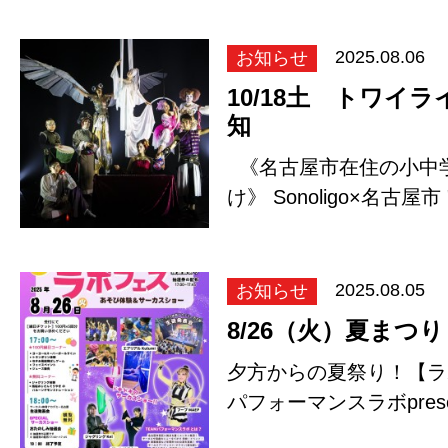
お知らせ
2025.08.06
10/18土 トワイ
知
《名古屋市在住の小中
け》 Sonoligo×名古
化体…
お知らせ
2025.08.05
8/26（火）夏まつ
夕方からの夏祭り！【ラボ
パフォーマンスラボpres
～あそび体験＆…