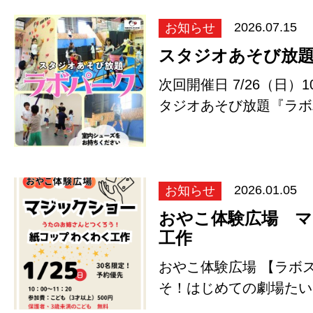
o
k
お知らせ
2026.07.15
スタジオあそび放
次回開催日 7/26（日）10
タジオあそび放題『ラボ
リン、ボ…
お知らせ
2026.01.05
おやこ体験広場 
工作
おやこ体験広場 【ラボ
そ！はじめての劇場たい
オで【劇場…