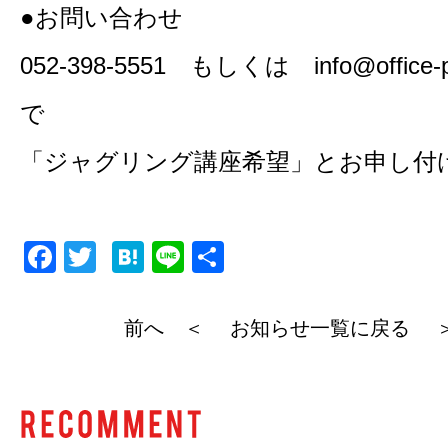
●お問い合わせ
052-398-5551 もしくは info@office-
で
「ジャグリング講座希望」とお申し付
F
T
H
Li
共
a
wi
at
n
有
c
tt
e
e
前へ ＜
お知らせ一覧に戻る
e
er
n
b
a
o