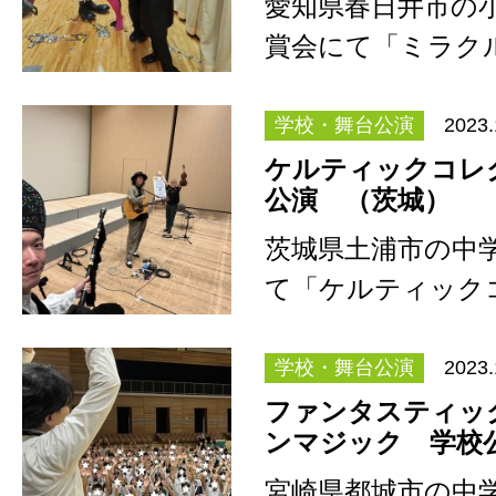
愛知県春日井市の
賞会にて「ミラク
ンサーカス」を公
学校・舞台公演
2023.
ケルティックコレ
公演 （茨城）
茨城県土浦市の中
て「ケルティック
を公演。 ホール
会…
学校・舞台公演
2023.
ファンタスティッ
ンマジック 学校
宮崎県都城市の中