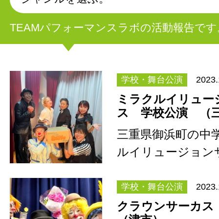
TEAMパフォーマンスラボの活動報告です
学校・舞台公演
2023.
ミラクルイリュー
ス 学校公演 （
三重県御浜町の中
ルイリュージョン
演。 文化庁の巡回
事…
学校・舞台公演
2023.
クラウンサーカ