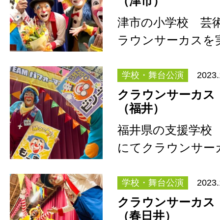
（津市）
津市の小学校 芸
ラウンサーカスを
後に、とっても綺
学校・舞台公演
2023.
クラウンサーカ
（福井）
福井県の支援学校 
にてクラウンサ
もっきー&a…
学校・舞台公演
2023.
クラウンサーカ
（春日井）