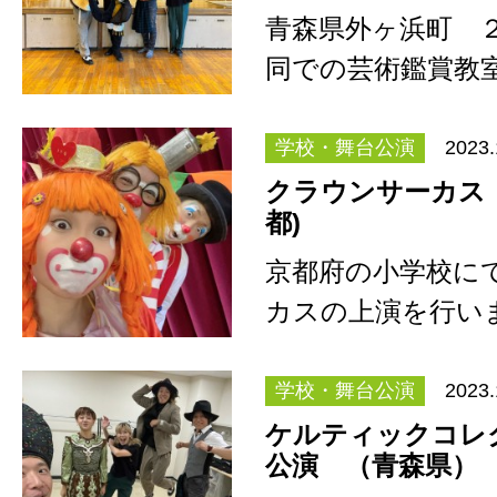
青森県外ヶ浜町 
同での芸術鑑賞教
クコレクション」
た。 …
学校・舞台公演
2023.
クラウンサーカス
都)
京都府の小学校に
カスの上演を行い
の部、高学年の部
変…
学校・舞台公演
2023.
ケルティックコレ
公演 （青森県）