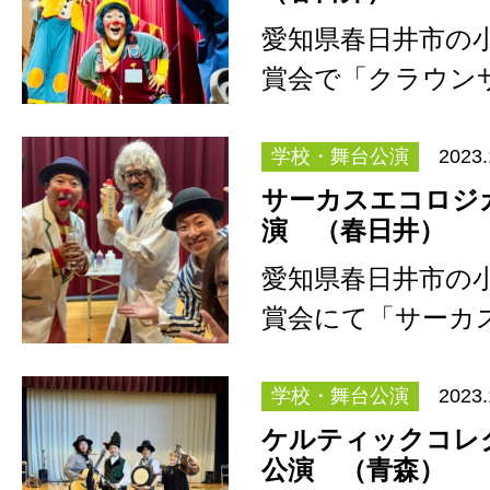
愛知県春日井市の
賞会で「クラウン
演。 ビンゴ、も
で…
学校・舞台公演
2023.
サーカスエコロジ
演 （春日井）
愛知県春日井市の
賞会にて「サーカ
ル」を公演。 SD
れてい…
学校・舞台公演
2023.
ケルティックコレ
公演 （青森）