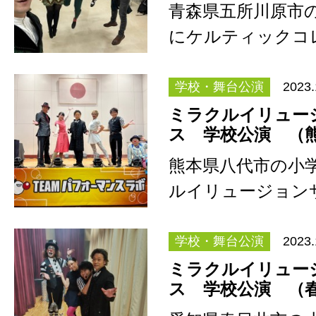
青森県五所川原市
にケルティックコ
演 演奏に加え、
ン…
学校・舞台公演
2023.
ミラクルイリュー
ス 学校公演 （
熊本県八代市の小
ルイリュージョン
演。 文化庁の巡回
&nb…
学校・舞台公演
2023.
ミラクルイリュー
ス 学校公演 （