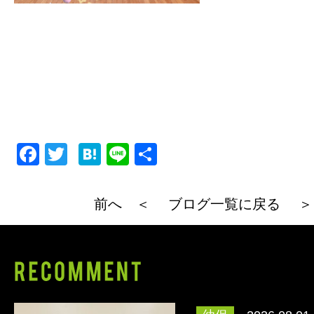
F
T
H
Li
共
a
wi
at
n
有
c
tt
e
e
前へ ＜
ブログ一覧に戻る
＞
e
er
n
b
a
o
o
k