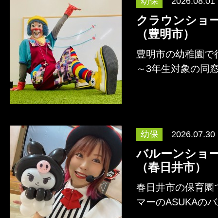
幼保
2026.08.01
クラウンショ
（豊明市）
豊明市の幼稚園で
～3年生対象の同
きーのショーが行
詳しくはこちら
幼保
2026.07.30
バルーンショ
（春日井市）
春日井市の保育園
マーのASUKAの
われました。 AS
詳しくはこちら