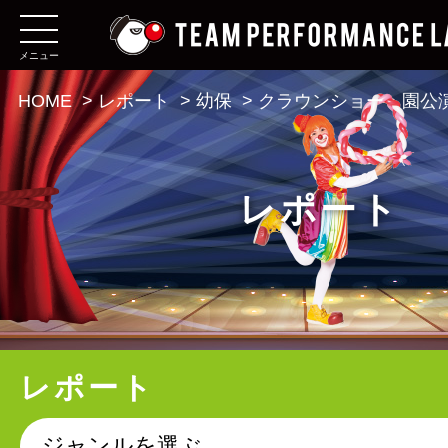
メニュー
HOME
>
レポート
>
幼保
>
クラウンショー 園公
レポート
レポート
ジャンルを選ぶ。