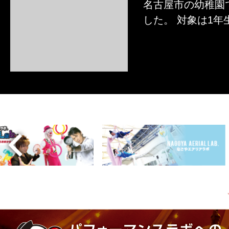
名古屋市の幼稚園
した。 対象は1年
ぶりに来る幼稚園
詳しくはこちら