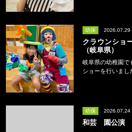
幼保
2026.07.29
クラウンショ
（岐阜県）
岐阜県の幼稚園で
ショーを行いまし
こともあり、園児
詳しくはこちら
幼保
2026.07.24
和芸 園公演 