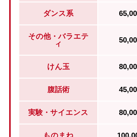
ダンス系
65,
その他・バラエテ
50,
ィ
けん玉
80,
腹話術
45,
実験・サイエンス
80,
ものまね
100,