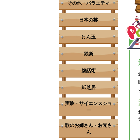
その他・バラエティ
日本の芸
けん玉
独楽
腹話術
紙芝居
実験・サイエンスショ
ー
歌のお姉さん・お兄さ
ん