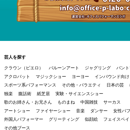
芸人を探す
クラウン（ピエロ）
バルーンアート
ジャグリング
パント
アクロバット
マジックショー
ヨーヨー
インバウンド向け
スポーツ系パフォーマンス
その他・バラエティ
日本の芸
独楽
腹話術
紙芝居
実験・サイエンスショー
歌のお姉さん・お兄さん
ものまね
中国雑技
サーカス
アートショー
ファイヤーショー
音楽
ダンサー
女性パ
外国人パフォーマー
グリーティング
似顔絵
フェイスペイ
その他ブース