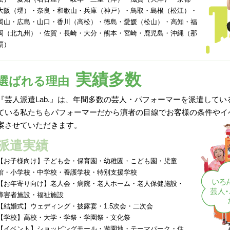
大阪（堺）・奈良・和歌山・兵庫（神戸）・鳥取・島根（松江）・
岡山・広島・山口・香川（高松）・徳島・愛媛（松山）・高知・福
岡（北九州）・佐賀・長崎・大分・熊本・宮崎・鹿児島・沖縄（那
覇）
実績多数
選ばれる理由
『芸人派遣Lab.』は、年間多数の芸人・パフォーマーを派遣して
ている私たちもパフォーマーだから演者の目線でお客様の条件やイ
案させていただきます。
派遣実績
【お子様向け】子ども会・保育園・幼稚園・こども園・児童
館・小学校・中学校・養護学校・特別支援学校
【お年寄り向け】老人会・病院・老人ホーム・老人保健施設・
障害者施設・福祉施設
【結婚式】ウェディング・披露宴・1.5次会・二次会
【学校】高校・大学・学祭・学園祭・文化祭
【イベント】ショッピングモール・遊園地・テーマパーク・住