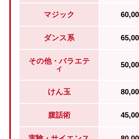
マジック
60,
ダンス系
65,
その他・バラエテ
50,
ィ
けん玉
80,
腹話術
45,
実験・サイエンス
80,