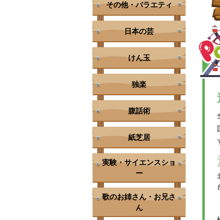
その他・バラエティ
日本の芸
けん玉
独楽
腹話術
紙芝居
実験・サイエンスショ
ー
歌のお姉さん・お兄さ
ん