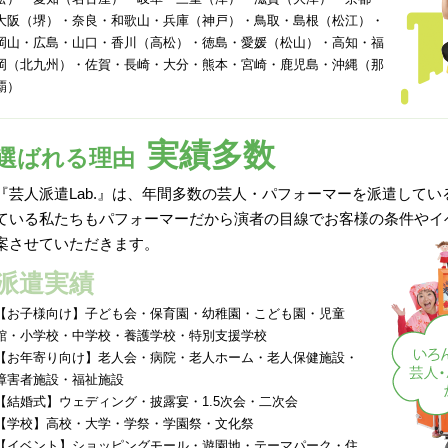
大阪（堺）・奈良・和歌山・兵庫（神戸）・鳥取・島根（松江）・
岡山・広島・山口・香川（高松）・徳島・愛媛（松山）・高知・福
岡（北九州）・佐賀・長崎・大分・熊本・宮崎・鹿児島・沖縄（那
覇）
実績多数
選ばれる理由
『芸人派遣Lab.』は、年間多数の芸人・パフォーマーを派遣して
ている私たちもパフォーマーだから演者の目線でお客様の条件やイ
案させていただきます。
派遣実績
【お子様向け】子ども会・保育園・幼稚園・こども園・児童
館・小学校・中学校・養護学校・特別支援学校
【お年寄り向け】老人会・病院・老人ホーム・老人保健施設・
障害者施設・福祉施設
【結婚式】ウェディング・披露宴・1.5次会・二次会
【学校】高校・大学・学祭・学園祭・文化祭
【イベント】ショッピングモール・遊園地・テーマパーク・住