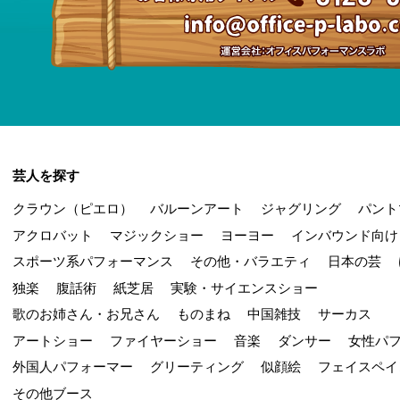
芸人を探す
クラウン（ピエロ）
バルーンアート
ジャグリング
パント
アクロバット
マジックショー
ヨーヨー
インバウンド向け
スポーツ系パフォーマンス
その他・バラエティ
日本の芸
独楽
腹話術
紙芝居
実験・サイエンスショー
歌のお姉さん・お兄さん
ものまね
中国雑技
サーカス
アートショー
ファイヤーショー
音楽
ダンサー
女性パ
外国人パフォーマー
グリーティング
似顔絵
フェイスペイ
その他ブース