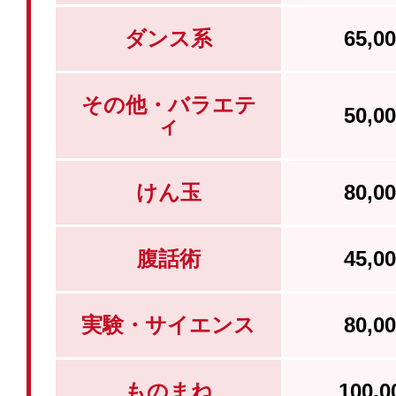
ダンス系
65,
その他・バラエテ
50,
ィ
けん玉
80,
腹話術
45,
実験・サイエンス
80,
ものまね
100,