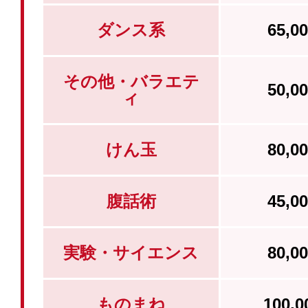
ダンス系
65,
その他・バラエテ
50,
ィ
けん玉
80,
腹話術
45,
実験・サイエンス
80,
ものまね
100,