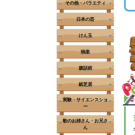
その他・バラエティ
日本の芸
けん玉
独楽
腹話術
紙芝居
実験・サイエンスショ
ー
歌のお姉さん・お兄さ
ん