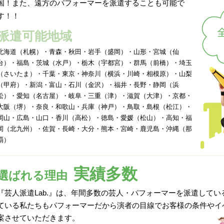
国！また、遠方のパフォーマーを派遣することも可能で
す！！
派遣可能地域
北海道（札幌）・青森・秋田・岩手（盛岡）・山形・宮城（仙
台）・福島・茨城（水戸）・栃木（宇都宮）・群馬（前橋）・埼玉
（さいたま）・千葉・東京・神奈川（横浜・川崎・相模原）・山梨
（甲府）・新潟・富山・石川（金沢）・福井・長野・静岡（浜
松）・愛知（名古屋）・岐阜・三重（津）・滋賀（大津）・京都・
大阪（堺）・奈良・和歌山・兵庫（神戸）・鳥取・島根（松江）・
岡山・広島・山口・香川（高松）・徳島・愛媛（松山）・高知・福
岡（北九州）・佐賀・長崎・大分・熊本・宮崎・鹿児島・沖縄（那
覇）
実績多数
選ばれる理由
『芸人派遣Lab.』は、年間多数の芸人・パフォーマーを派遣して
ている私たちもパフォーマーだから演者の目線でお客様の条件やイ
案させていただきます。