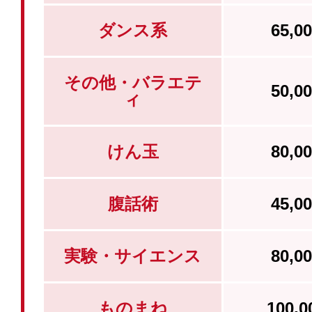
ダンス系
65,
その他・バラエテ
50,
ィ
けん玉
80,
腹話術
45,
実験・サイエンス
80,
ものまね
100,