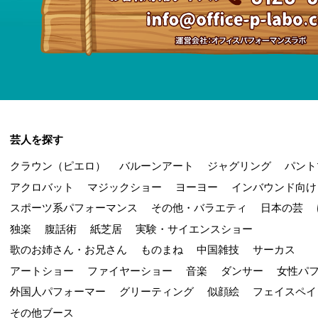
芸人を探す
クラウン（ピエロ）
バルーンアート
ジャグリング
パント
アクロバット
マジックショー
ヨーヨー
インバウンド向け
スポーツ系パフォーマンス
その他・バラエティ
日本の芸
独楽
腹話術
紙芝居
実験・サイエンスショー
歌のお姉さん・お兄さん
ものまね
中国雑技
サーカス
アートショー
ファイヤーショー
音楽
ダンサー
女性パ
外国人パフォーマー
グリーティング
似顔絵
フェイスペイ
その他ブース