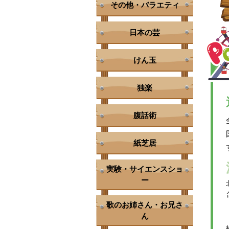
その他・バラエティ
日本の芸
けん玉
独楽
腹話術
紙芝居
実験・サイエンスショ
ー
歌のお姉さん・お兄さ
ん