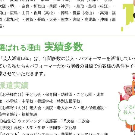
大阪（堺）・奈良・和歌山・兵庫（神戸）・鳥取・島根（松江）・
岡山・広島・山口・香川（高松）・徳島・愛媛（松山）・高知・福
岡（北九州）・佐賀・長崎・大分・熊本・宮崎・鹿児島・沖縄（那
覇）
実績多数
選ばれる理由
『芸人派遣Lab.』は、年間多数の芸人・パフォーマーを派遣して
ている私たちもパフォーマーだから演者の目線でお客様の条件やイ
案させていただきます。
派遣実績
【お子様向け】子ども会・保育園・幼稚園・こども園・児童
館・小学校・中学校・養護学校・特別支援学校
【お年寄り向け】老人会・病院・老人ホーム・老人保健施設・
障害者施設・福祉施設
【結婚式】ウェディング・披露宴・1.5次会・二次会
【学校】高校・大学・学祭・学園祭・文化祭
【イベント】ショッピングモール・遊園地・テーマパーク・住