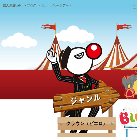
芸人派遣Lab.
>
ブログ
>
エル バルーンアート
クラウン（ピエロ）