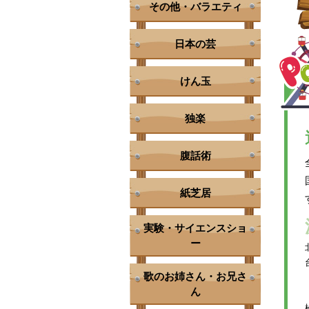
その他・バラエティ
日本の芸
けん玉
独楽
腹話術
紙芝居
実験・サイエンスショ
ー
歌のお姉さん・お兄さ
ん