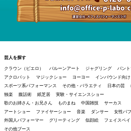
芸人を探す
クラウン（ピエロ）
バルーンアート
ジャグリング
パント
アクロバット
マジックショー
ヨーヨー
インバウンド向け
スポーツ系パフォーマンス
その他・バラエティ
日本の芸
独楽
腹話術
紙芝居
実験・サイエンスショー
歌のお姉さん・お兄さん
ものまね
中国雑技
サーカス
アートショー
ファイヤーショー
音楽
ダンサー
女性パ
外国人パフォーマー
グリーティング
似顔絵
フェイスペイ
その他ブース