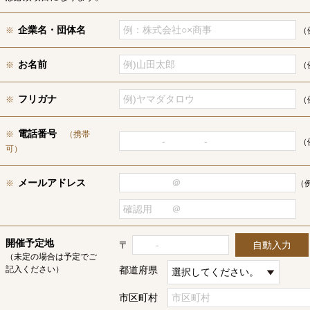
企業名・団体名
※
（
お名前
※
（
フリガナ
※
（
電話番号
※
（携帯
（例
可）
メールアドレス
※
（例
開催予定地
〒
自動入力
（未定の場合は予定でご
記入ください）
都道府県
市区町村