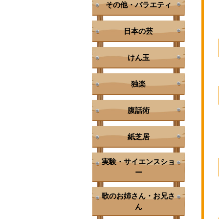
その他・バラエティ
日本の芸
けん玉
独楽
腹話術
紙芝居
実験・サイエンスショ
ー
歌のお姉さん・お兄さ
ん