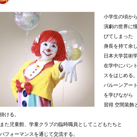
小学生の頃か
演劇の世界に
びてしまった
身長を持て余
日本大学芸術
在学中にパン
スをはじめる
バルーンアー
を学びながら
習得 空間装飾
掛ける。
また児童館、学童クラブの臨時職員としてこどもたちと
パフォーマンスを通じて交流する。