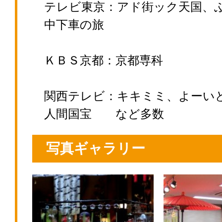
テレビ東京：アド街ック天国、
中下車の旅
ＫＢＳ京都：京都専科
関西テレビ：キキミミ、よーい
人間国宝 など多数
写真ギャラリー