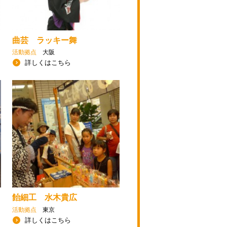
曲芸 ラッキー舞
活動拠点
大阪
詳しくはこちら
飴細工 水木貴広
活動拠点
東京
詳しくはこちら