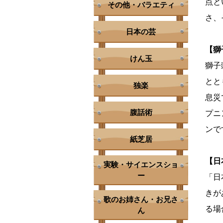
点と
その他・バラエティ
さ、
日本の芸
【獅
けん玉
獅子
とと
独楽
息災
腹話術
プニ
ンで
紙芝居
【日
実験・サイエンスショ
ー
「日
きが
歌のお姉さん・お兄さ
る場
ん