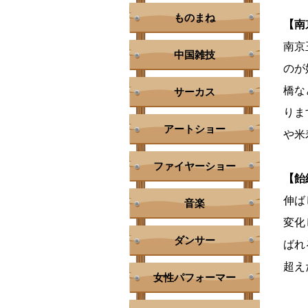
ものまね
【南
南京
中国雑技
のが
橋な
サーカス
りま
アートショー
や米
ファイヤーショー
【飴
伸ば
音楽
変化
ダンサー
ばれ
超え
女性パフォーマー