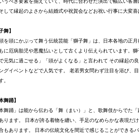
いうべき要素を揃えていて、時代に合わせた演出で幅広い客層
そして縁起のよさから結婚式や祝賀会などお祝い行事に大変喜
子舞】
頭を頭にかぶって舞う伝統芸能「獅子舞」は、日本各地の正月
もに厄病胎児や悪魔払いとして古くより伝えられています。獅
で元気に過ごせる」「頭がよくなる」と言われて その縁起の
ングイベントなどで人気です。 老若男女問わず注目を浴び、
す。
本舞踊】
本舞踊」は能から伝わる「舞（まい）」と、歌舞伎からでた「
あります。 日本が誇る着物を纏い、手足のなめらかな表現だ
合もあります。 日本の伝統文化を間近で感じることができる