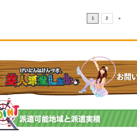
1
2
»