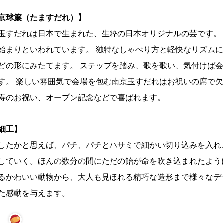
京球簾（たますだれ）】
玉すだれは日本で生まれた、生粋の日本オリジナルの芸です。
始まりといわれています。 独特なしゃべり方と軽快なリズム
どの形にみたてます。 ステップを踏み、歌を歌い、気付けば
す。 楽しい雰囲気で会場を包む南京玉すだれはお祝いの席で欠
寿のお祝い、オープン記念などで喜ばれます。
細工】
したかと思えば、パチ、パチとハサミで細かい切り込みを入れ
していく。ほんの数分の間にただの飴が命を吹き込まれたよう
るかわいい動物から、大人も見ほれる精巧な造形まで様々なデ
た感動を与えます。