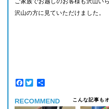
ご家族でお越しのお客様も沢山い
沢山の方に見ていただけました。
F
T
共
a
wi
有
c
tt
こんな記事もオ
RECOMMEND
e
er