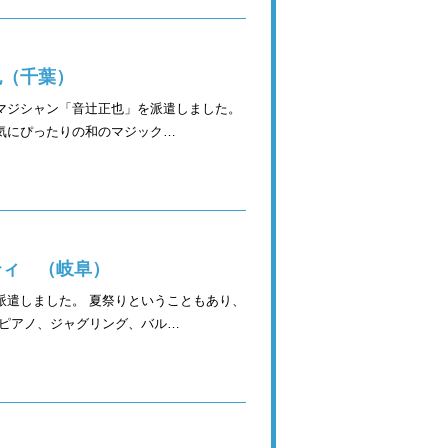
也（千葉）
マジシャン「音辻正也」を派遣しました。
気にぴったりの和のマジック…
ティ （岐阜）
派遣しました。 夏祭りということもあり、
足ピアノ、ジャグリング、バル…