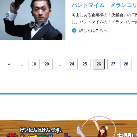
パントマイム メランコ
岡山にある企業様の「決起会」の二
に、パントマイムの「メランコリー
詳しくはこちら
«
...
10
20
...
24
25
26
27
28