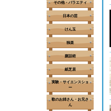
その他・バラエティ
日本の芸
けん玉
独楽
腹話術
紙芝居
実験・サイエンスショ
ー
歌のお姉さん・お兄さ
ん