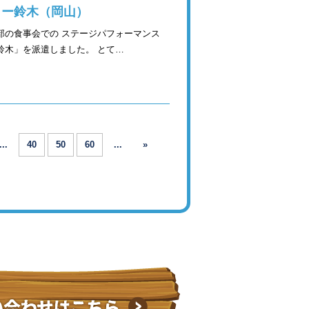
リー鈴木（岡山）
部の食事会での ステージパフォーマンス
鈴木」を派遣しました。 とて…
...
40
50
60
...
»