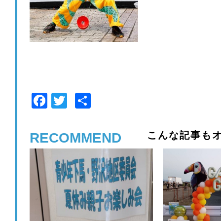
F
T
共
a
wi
有
c
tt
こんな記事もオ
RECOMMEND
e
er
b
o
o
k