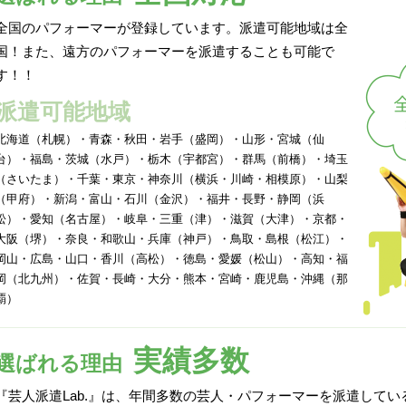
全国のパフォーマーが登録しています。派遣可能地域は全
国！また、遠方のパフォーマーを派遣することも可能で
す！！
派遣可能地域
北海道（札幌）・青森・秋田・岩手（盛岡）・山形・宮城（仙
台）・福島・茨城（水戸）・栃木（宇都宮）・群馬（前橋）・埼玉
（さいたま）・千葉・東京・神奈川（横浜・川崎・相模原）・山梨
（甲府）・新潟・富山・石川（金沢）・福井・長野・静岡（浜
松）・愛知（名古屋）・岐阜・三重（津）・滋賀（大津）・京都・
大阪（堺）・奈良・和歌山・兵庫（神戸）・鳥取・島根（松江）・
岡山・広島・山口・香川（高松）・徳島・愛媛（松山）・高知・福
岡（北九州）・佐賀・長崎・大分・熊本・宮崎・鹿児島・沖縄（那
覇）
実績多数
選ばれる理由
『芸人派遣Lab.』は、年間多数の芸人・パフォーマーを派遣して