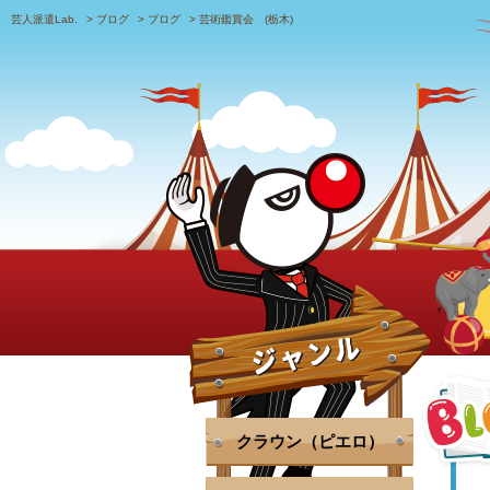
芸人派遣Lab.
>
ブログ
>
ブログ
>
芸術鑑賞会 (栃木)
クラウン（ピエロ）