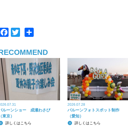
F
T
共
a
wi
有
c
tt
RECOMMEND
e
er
b
o
o
k
2026.07.31
2026.07.28
バルーンショー 成瀬わさび
バルーンフォトスポット制作
（東京）
（愛知）
詳しくはこちら
詳しくはこちら