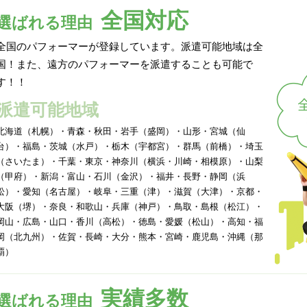
全国対応
選ばれる理由
全国のパフォーマーが登録しています。派遣可能地域は全
国！また、遠方のパフォーマーを派遣することも可能で
す！！
派遣可能地域
北海道（札幌）・青森・秋田・岩手（盛岡）・山形・宮城（仙
台）・福島・茨城（水戸）・栃木（宇都宮）・群馬（前橋）・埼玉
（さいたま）・千葉・東京・神奈川（横浜・川崎・相模原）・山梨
（甲府）・新潟・富山・石川（金沢）・福井・長野・静岡（浜
松）・愛知（名古屋）・岐阜・三重（津）・滋賀（大津）・京都・
大阪（堺）・奈良・和歌山・兵庫（神戸）・鳥取・島根（松江）・
岡山・広島・山口・香川（高松）・徳島・愛媛（松山）・高知・福
岡（北九州）・佐賀・長崎・大分・熊本・宮崎・鹿児島・沖縄（那
覇）
実績多数
選ばれる理由