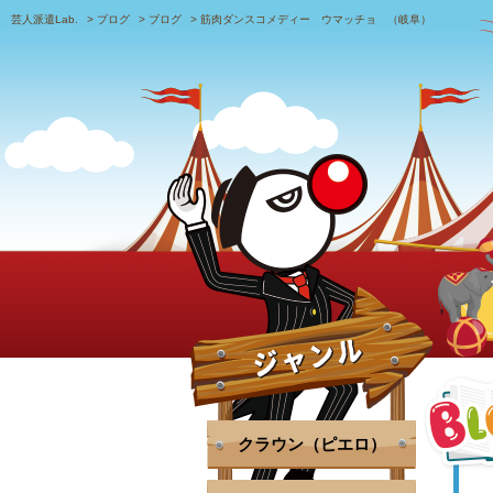
芸人派遣Lab.
>
ブログ
>
ブログ
>
筋肉ダンスコメディー ウマッチョ （岐阜）
クラウン（ピエロ）