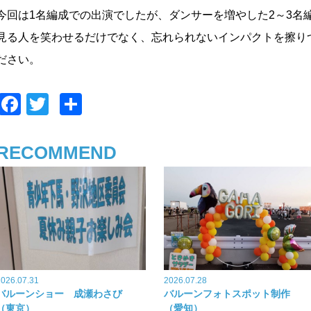
今回は1名編成での出演でしたが、ダンサーを増やした2～3名
見る人を笑わせるだけでなく、忘れられないインパクトを擦り
ださい。
F
T
共
a
wi
有
c
tt
RECOMMEND
e
er
b
o
o
k
2026.07.31
2026.07.28
バルーンショー 成瀬わさび
バルーンフォトスポット制作
（東京）
（愛知）