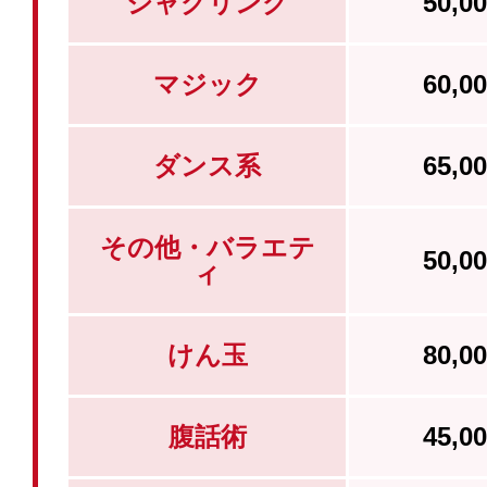
ジャグリング
50,
マジック
60,
ダンス系
65,
その他・バラエテ
50,
ィ
けん玉
80,
腹話術
45,