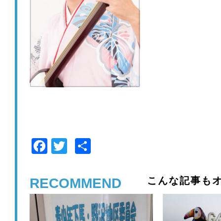
F
T
共
a
wi
有
c
tt
こんな記事もオ
RECOMMEND
e
er
b