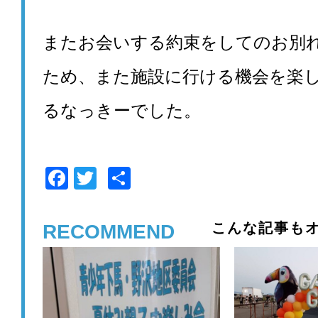
またお会いする約束をしてのお別
ため、また施設に行ける機会を楽
るなっきーでした。
F
T
共
a
wi
有
c
tt
こんな記事もオ
RECOMMEND
e
er
b
o
o