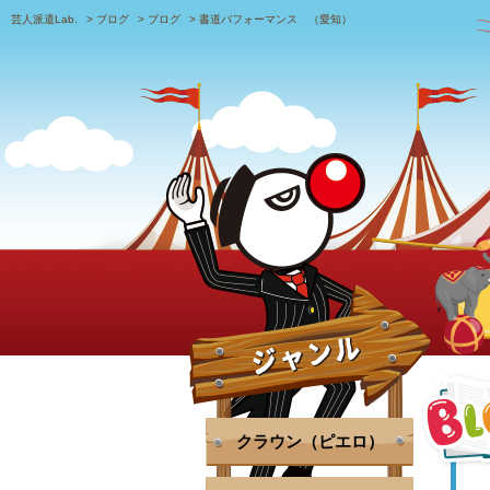
芸人派遣Lab.
>
ブログ
>
ブログ
>
書道パフォーマンス （愛知）
クラウン（ピエロ）