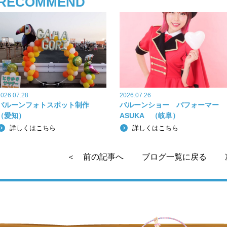
RECOMMEND
e
er
b
o
o
k
2026.07.28
2026.07.26
バルーンフォトスポット制作
バルーンショー パフォーマー
（愛知）
ASUKA （岐阜）
詳しくはこちら
詳しくはこちら
＜ 前の記事へ
ブログ一覧に戻る