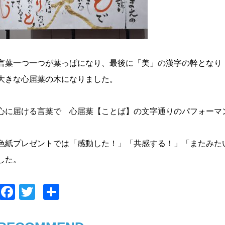
言葉一つ一つが葉っぱになり、最後に「美」の漢字の幹となり
大きな心届葉の木になりました。
心に届ける言葉で 心届葉【ことば】の文字通りのパフォーマ
色紙プレゼントでは「感動した！」「共感する！」「またみた
した。
F
T
共
a
wi
有
c
tt