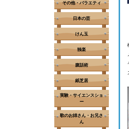
その他・バラエティ
日本の芸
けん玉
独楽
腹話術
紙芝居
実験・サイエンスショ
ー
歌のお姉さん・お兄さ
ん