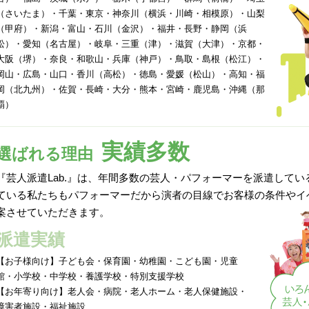
（さいたま）・千葉・東京・神奈川（横浜・川崎・相模原）・山梨
（甲府）・新潟・富山・石川（金沢）・福井・長野・静岡（浜
松）・愛知（名古屋）・岐阜・三重（津）・滋賀（大津）・京都・
大阪（堺）・奈良・和歌山・兵庫（神戸）・鳥取・島根（松江）・
岡山・広島・山口・香川（高松）・徳島・愛媛（松山）・高知・福
岡（北九州）・佐賀・長崎・大分・熊本・宮崎・鹿児島・沖縄（那
覇）
実績多数
選ばれる理由
『芸人派遣Lab.』は、年間多数の芸人・パフォーマーを派遣して
ている私たちもパフォーマーだから演者の目線でお客様の条件やイ
案させていただきます。
派遣実績
【お子様向け】子ども会・保育園・幼稚園・こども園・児童
館・小学校・中学校・養護学校・特別支援学校
【お年寄り向け】老人会・病院・老人ホーム・老人保健施設・
障害者施設・福祉施設