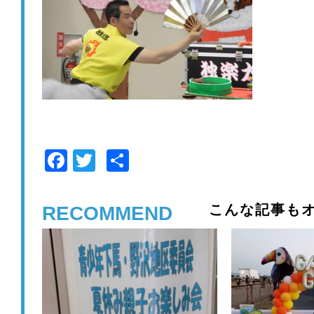
F
T
共
a
wi
有
c
tt
こんな記事もオ
RECOMMEND
e
er
b
o
o