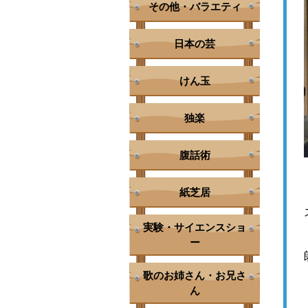
その他・バラエティ
日本の芸
けん玉
独楽
腹話術
紙芝居
実験・サイエンスショ
ー
歌のお姉さん・お兄さ
ん