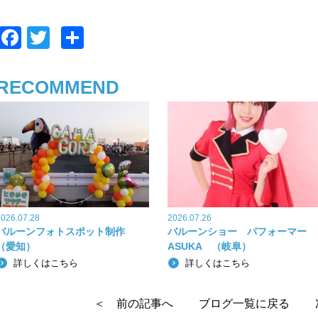
F
T
共
a
wi
有
c
tt
RECOMMEND
e
er
b
o
o
k
2026.07.28
2026.07.26
バルーンフォトスポット制作
バルーンショー パフォーマー
（愛知）
ASUKA （岐阜）
詳しくはこちら
詳しくはこちら
＜ 前の記事へ
ブログ一覧に戻る