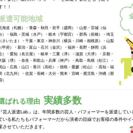
す！！
派遣可能地域
北海道（札幌）・青森・秋田・岩手（盛岡）・山形・宮城（仙
台）・福島・茨城（水戸）・栃木（宇都宮）・群馬（前橋）・埼玉
（さいたま）・千葉・東京・神奈川（横浜・川崎・相模原）・山梨
（甲府）・新潟・富山・石川（金沢）・福井・長野・静岡（浜
松）・愛知（名古屋）・岐阜・三重（津）・滋賀（大津）・京都・
大阪（堺）・奈良・和歌山・兵庫（神戸）・鳥取・島根（松江）・
岡山・広島・山口・香川（高松）・徳島・愛媛（松山）・高知・福
岡（北九州）・佐賀・長崎・大分・熊本・宮崎・鹿児島・沖縄（那
覇）
実績多数
選ばれる理由
『芸人派遣Lab.』は、年間多数の芸人・パフォーマーを派遣して
ている私たちもパフォーマーだから演者の目線でお客様の条件やイ
案させていただきます。