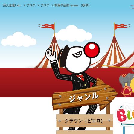
芸人派遣Lab.
>
ブログ
>
ブログ
>
和風手品師 izuma （岐阜）
クラウン（ピエロ）