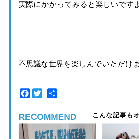
実際にかかってみると楽しいですよ
不思議な世界を楽しんでいただけ
F
T
共
a
wi
有
c
tt
こんな記事もオ
RECOMMEND
e
er
b