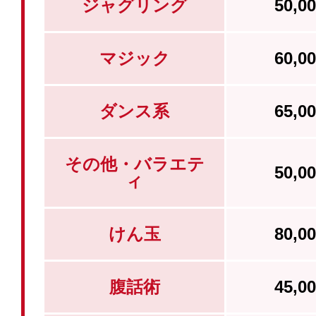
ジャグリング
50,
マジック
60,
ダンス系
65,
その他・バラエテ
50,
ィ
けん玉
80,
腹話術
45,