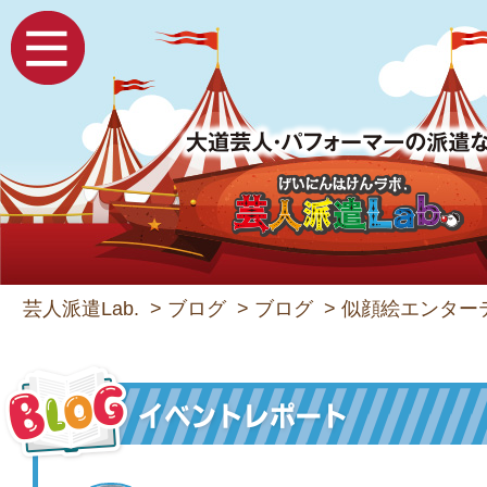
芸人派遣Lab.
>
ブログ
>
ブログ
>
似顔絵エンター