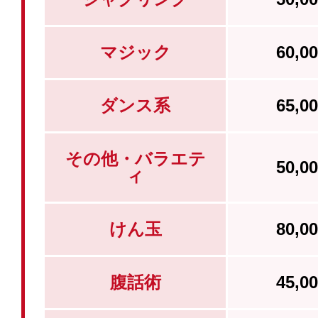
マジック
60,
ダンス系
65,
その他・バラエテ
50,
ィ
けん玉
80,
腹話術
45,