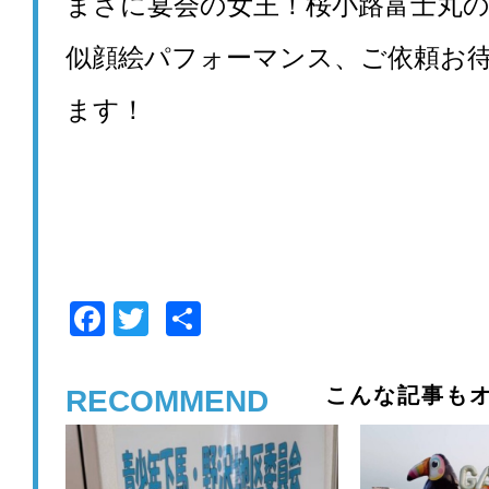
まさに宴会の女王！桜小路富士丸
似顔絵パフォーマンス、ご依頼お
ます！
F
T
共
a
wi
有
c
tt
こんな記事もオ
RECOMMEND
e
er
b