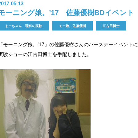
2017.05.13
モーニング娘。’17 佐藤優樹BDイベン
まーちゃん 理科の実験
モー娘。佐藤優樹
江古田博士
「モーニング娘。’17」の佐藤優樹さんのバースデーイベントに
実験ショーの江古田博士を手配しました。