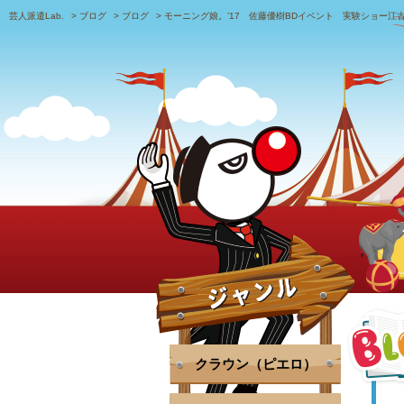
芸人派遣Lab.
>
ブログ
>
ブログ
>
モーニング娘。’17 佐藤優樹BDイベント 実験ショー江
クラウン（ピエロ）