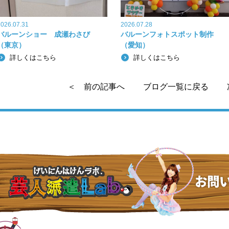
k
2026.07.31
2026.07.28
バルーンショー 成瀬わさび
バルーンフォトスポット制作
（東京）
（愛知）
詳しくはこちら
詳しくはこちら
＜ 前の記事へ
ブログ一覧に戻る