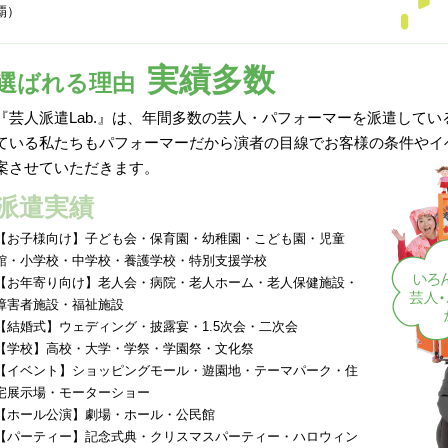
覇）
実績多数
選ばれる理由
『芸人派遣Lab.』は、年間多数の芸人・パフォーマーを派遣して
ている私たちもパフォーマーだから演者の目線でお客様の条件やイ
案させていただきます。
派遣実績
【お子様向け】子ども会・保育園・幼稚園・こども園・児童
館・小学校・中学校・養護学校・特別支援学校
【お年寄り向け】老人会・病院・老人ホーム・老人保健施設・
障害者施設・福祉施設
【結婚式】ウェディング・披露宴・1.5次会・二次会
【学校】高校・大学・学祭・学園祭・文化祭
【イベント】ショッピングモール・遊園地・テーマパーク・住
宅展示場・モーターショー
【ホール公演】劇場・ホール・公民館
【パーティー】記念式典・クリスマスパーティー・ハロウィン