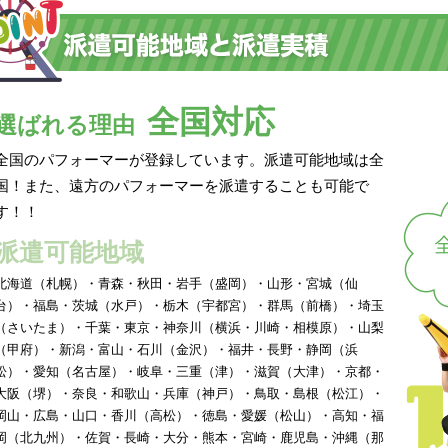
全国対応
選ばれる理由
全国のパフォーマーが登録しています。派遣可能地域は全
国！また、遠方のパフォーマーを派遣することも可能で
す！！
派遣可能地域
北海道（札幌）・青森・秋田・岩手（盛岡）・山形・宮城（仙
台）・福島・茨城（水戸）・栃木（宇都宮）・群馬（前橋）・埼玉
（さいたま）・千葉・東京・神奈川（横浜・川崎・相模原）・山梨
（甲府）・新潟・富山・石川（金沢）・福井・長野・静岡（浜
松）・愛知（名古屋）・岐阜・三重（津）・滋賀（大津）・京都・
大阪（堺）・奈良・和歌山・兵庫（神戸）・鳥取・島根（松江）・
岡山・広島・山口・香川（高松）・徳島・愛媛（松山）・高知・福
岡（北九州）・佐賀・長崎・大分・熊本・宮崎・鹿児島・沖縄（那