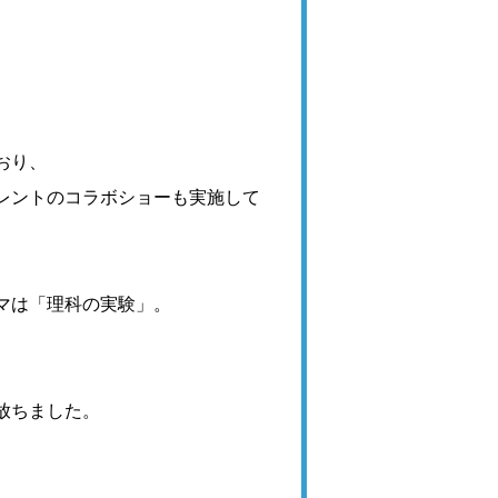
おり、
レントのコラボショーも実施して
マは「理科の実験」。
放ちました。