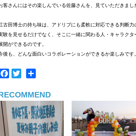
お客さんにはその楽しんでいる佐藤さんを、見ていただきまし
江古田博士の持ち味は、アドリブにも柔軟に対応できる判断力
実験を見せるだけでなく、そこに一緒に関わる人・キャラクタ
展開ができるのです。
今後も、どんな面白いコラボレーションができるか楽しみです
F
T
共
a
wi
有
c
tt
RECOMMEND
e
er
b
o
o