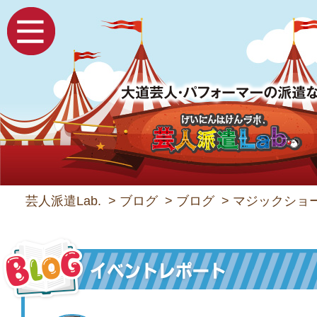
芸人派遣Lab.
>
ブログ
>
ブログ
>
マジックショー