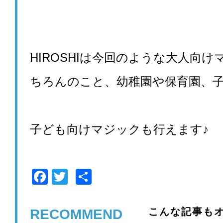
HIROSHIは今回のような大人向
ちろんのこと、幼稚園や保育園、
子ども向けマジックも行えます♪
F
T
共
a
wi
有
c
tt
こんな記事もオ
RECOMMEND