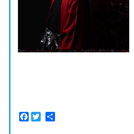
F
T
共
a
wi
有