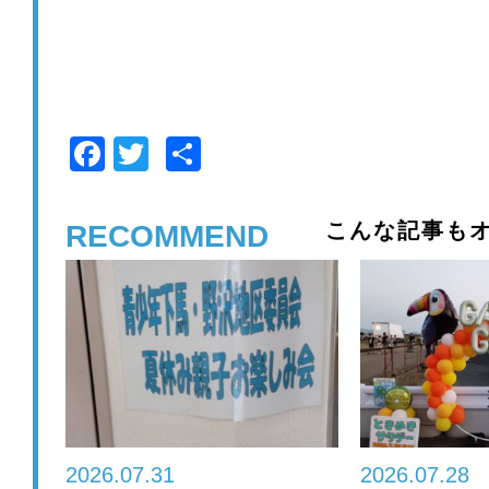
F
T
共
a
wi
有
c
tt
こんな記事もオ
RECOMMEND
e
er
b
o
o
k
2026.07.31
2026.07.28