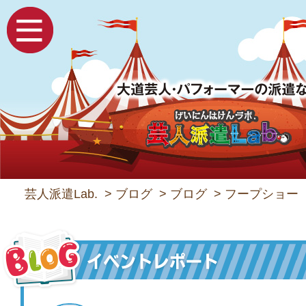
芸人派遣Lab.
>
ブログ
>
ブログ
>
フープショー 