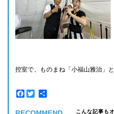
控室で、ものまね「小福山雅治」
F
T
共
a
wi
有
c
tt
こんな記事もオ
RECOMMEND