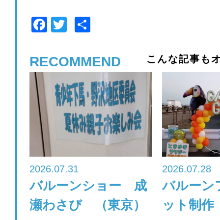
F
T
共
a
wi
有
c
tt
こんな記事もオ
RECOMMEND
e
er
b
o
o
k
2026.07.31
2026.07.28
バルーンショー 成
バルーン
瀬わさび （東京）
ット制作