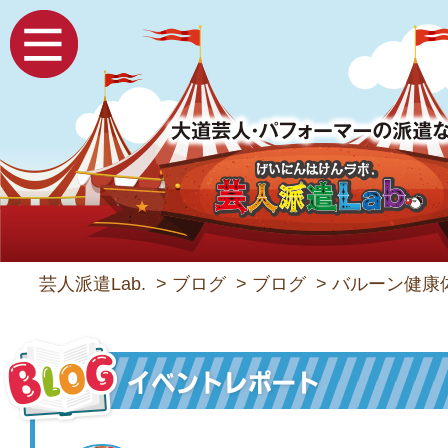
芸人派遣Lab.
>
ブログ
>
ブログ
>
バルーン健康