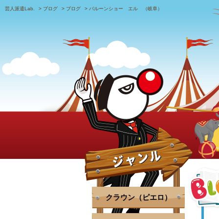
芸人派遣Lab.
>
ブログ
>
ブログ
>
バルーンショー エル （岐阜）
クラウン（ピエロ）