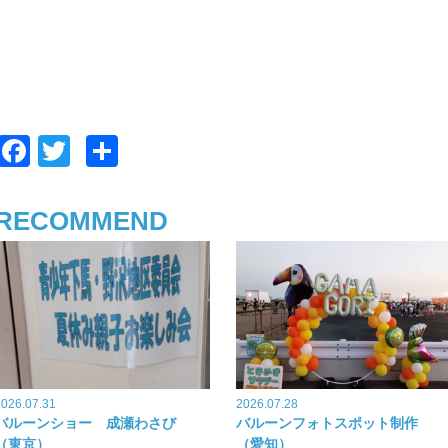
F
T
共
a
wi
有
c
tt
RECOMMEND
e
er
b
o
o
k
2026.07.31
2026.07.28
バルーンショー 成瀬わさび
バルーンフォトスポット制作
（東京）
（愛知）