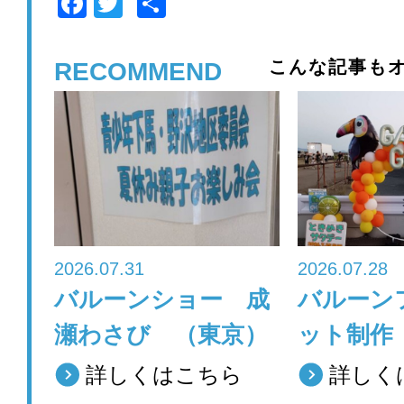
F
T
共
a
wi
有
c
tt
こんな記事もオ
RECOMMEND
e
er
b
o
o
k
2026.07.31
2026.07.28
バルーンショー 成
バルーン
瀬わさび （東京）
ット制作
詳しくはこちら
詳しく